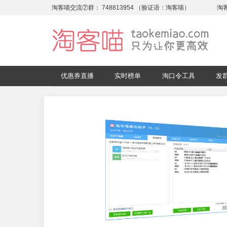
淘客喵交流⑦群：
748813954
（验证语：淘客喵）
淘
优惠券直播
实时榜单
淘口令工具
发