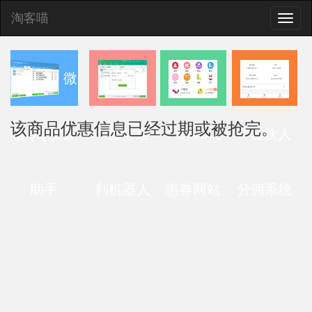
淘客喵
Toggle
naviga
微
该商品优惠信息已经过期或被抢完。
信QQ发群
查券返
CMS优
合伙人
助手
利机器人
惠券网站
分佣系统