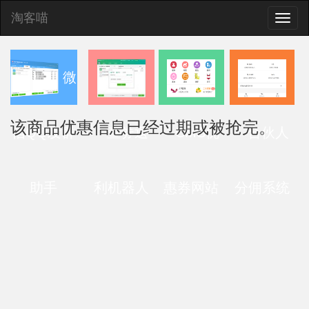
淘客喵
Toggle
naviga
微
该商品优惠信息已经过期或被抢完。
信QQ发群
查券返
CMS优
合伙人
助手
利机器人
惠券网站
分佣系统