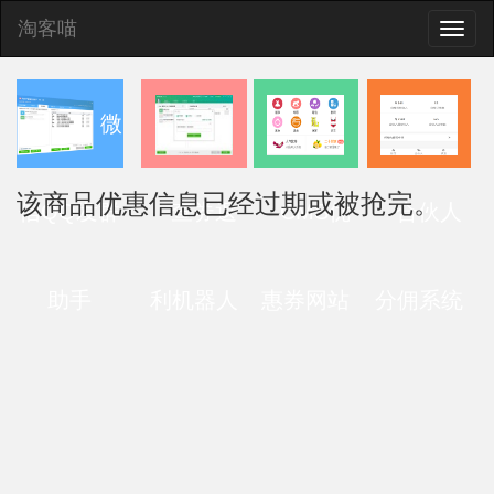
淘客喵
Toggle
naviga
微
该商品优惠信息已经过期或被抢完。
信QQ发群
查券返
CMS优
合伙人
助手
利机器人
惠券网站
分佣系统