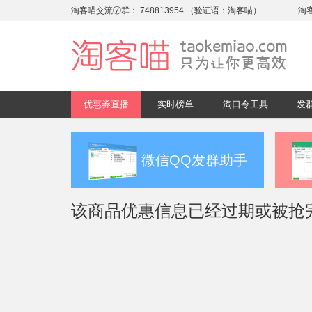
淘客喵交流⑦群：
748813954
（验证语：淘客喵）
淘
优惠券直播
实时榜单
淘口令工具
发
微信QQ发群助手
该商品优惠信息已经过期或被抢