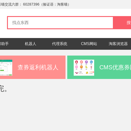
客喵交流六群：
60287396
（验证语：淘客喵）
群助手
机器人
代理系统
CMS网站
淘客浏览器
查券返利机器人
CMS优惠券
完。