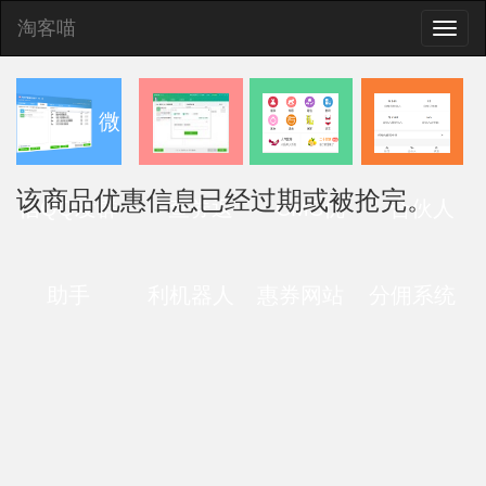
淘客喵
Toggle
naviga
微
该商品优惠信息已经过期或被抢完。
信QQ发群
查券返
CMS优
合伙人
助手
利机器人
惠券网站
分佣系统