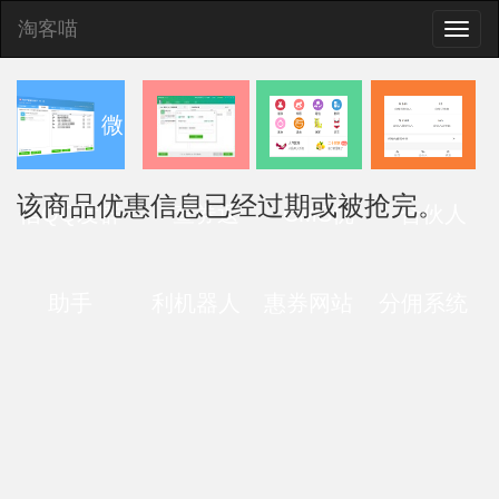
淘客喵
Toggle
naviga
微
该商品优惠信息已经过期或被抢完。
信QQ发群
查券返
CMS优
合伙人
助手
利机器人
惠券网站
分佣系统