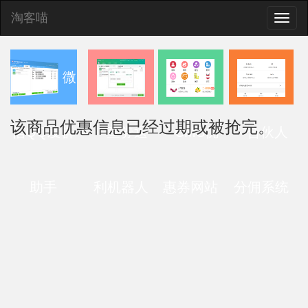
淘客喵
Toggle
naviga
微
该商品优惠信息已经过期或被抢完。
信QQ发群
查券返
CMS优
合伙人
助手
利机器人
惠券网站
分佣系统