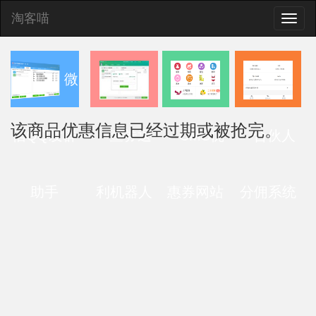
淘客喵
Toggle
naviga
微
该商品优惠信息已经过期或被抢完。
信QQ发群
查券返
CMS优
合伙人
助手
利机器人
惠券网站
分佣系统