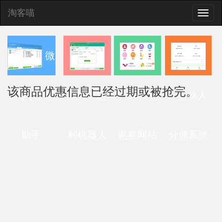
淘客喵
Toggle
naviga
微
该商品优惠信息已经过期或被抢完。
信QQ发群
查券返
CMS优
合伙人
助手
利机器人
惠券网站
分佣系统