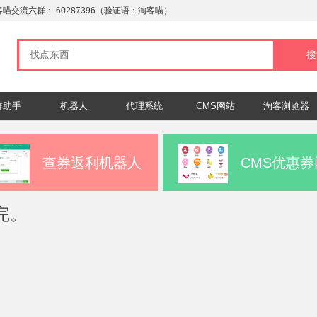
客喵交流六群：
60287396
（验证语：淘客喵）
群助手
机器人
代理系统
CMS网站
淘客浏览器
查券返利机器人
CMS优惠券
完。