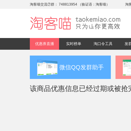
淘客喵交流⑦群：
748813954
（验证语：淘客喵）
淘
优惠券直播
实时榜单
淘口令工具
发
微信QQ发群助手
该商品优惠信息已经过期或被抢