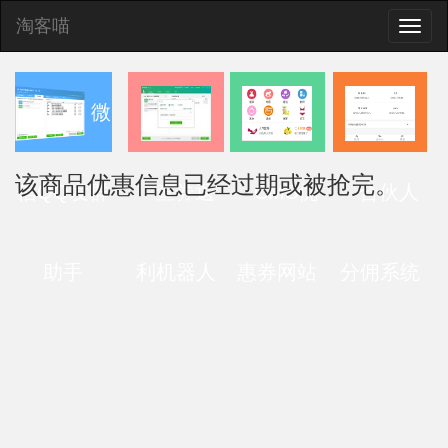
淘客喵
Toggle
naviga
微
该商品优惠信息已经过期或被抢完。
信QQ发群
查券返
CMS优
合伙人
助手
利机器人
惠券网站
分佣系统