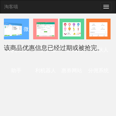
淘客喵
Toggle
naviga
微
该商品优惠信息已经过期或被抢完。
信QQ发群
查券返
CMS优
合伙人
助手
利机器人
惠券网站
分佣系统