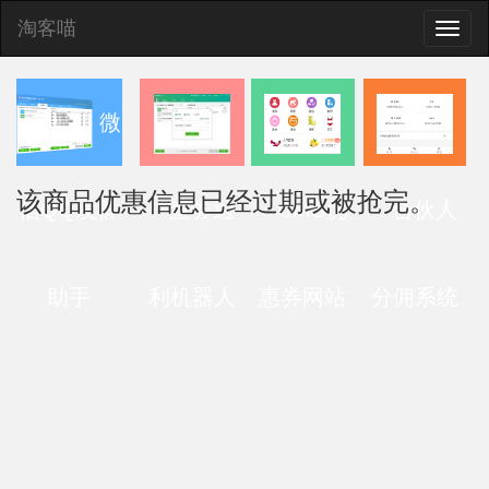
淘客喵
Toggle
naviga
微
该商品优惠信息已经过期或被抢完。
信QQ发群
查券返
CMS优
合伙人
助手
利机器人
惠券网站
分佣系统