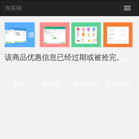
淘客喵
Toggle
naviga
微
该商品优惠信息已经过期或被抢完。
信QQ发群
查券返
CMS优
合伙人
助手
利机器人
惠券网站
分佣系统