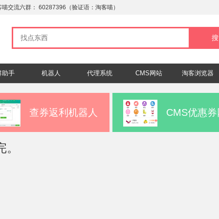
客喵交流六群：
60287396
（验证语：淘客喵）
群助手
机器人
代理系统
CMS网站
淘客浏览器
查券返利机器人
CMS优惠券
完。