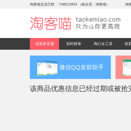
淘客喵交流⑦群：
748813954
（验证语：淘客喵）
淘
优惠券直播
实时榜单
淘口令工具
发
微信QQ发群助手
该商品优惠信息已经过期或被抢