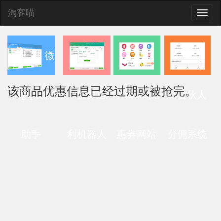
淘客喵
Toggle
naviga
微
该商品优惠信息已经过期或被抢完。
信QQ发群
查券返
CMS优
合伙人
助手
利机器人
惠券网站
分佣系统