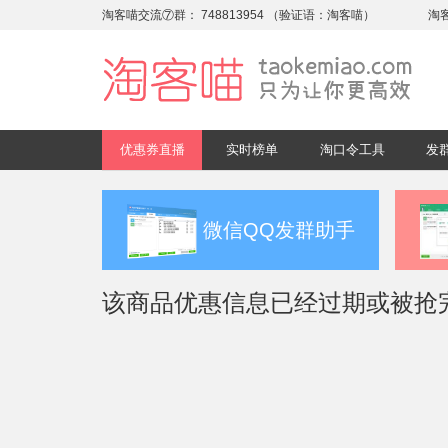
淘客喵交流⑦群：
748813954
（验证语：淘客喵）
淘
优惠券直播
实时榜单
淘口令工具
发
微信QQ发群助手
该商品优惠信息已经过期或被抢