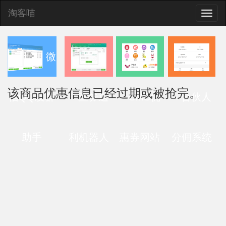
淘客喵
Toggle
naviga
微
该商品优惠信息已经过期或被抢完。
信QQ发群
查券返
CMS优
合伙人
助手
利机器人
惠券网站
分佣系统