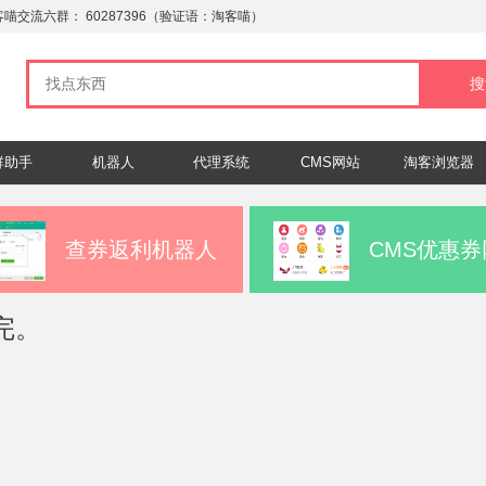
客喵交流六群：
60287396
（验证语：淘客喵）
群助手
机器人
代理系统
CMS网站
淘客浏览器
查券返利机器人
CMS优惠券
完。