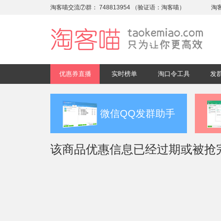
淘客喵交流⑦群：
748813954
（验证语：淘客喵）
淘
优惠券直播
实时榜单
淘口令工具
发
微信QQ发群助手
该商品优惠信息已经过期或被抢