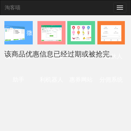
淘客喵
Toggle
naviga
微
该商品优惠信息已经过期或被抢完。
信QQ发群
查券返
CMS优
合伙人
助手
利机器人
惠券网站
分佣系统