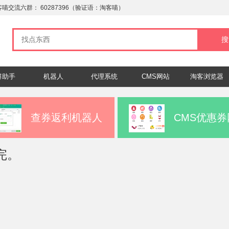
客喵交流六群：
60287396
（验证语：淘客喵）
群助手
机器人
代理系统
CMS网站
淘客浏览器
查券返利机器人
CMS优惠券
完。