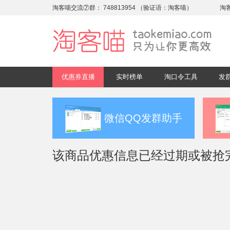
淘客喵交流⑦群：
748813954
（验证语：淘客喵）
淘
优惠券直播
实时榜单
淘口令工具
发
微信QQ发群助手
该商品优惠信息已经过期或被抢