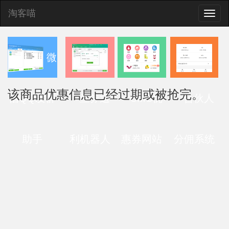
淘客喵
Toggle
naviga
微
该商品优惠信息已经过期或被抢完。
信QQ发群
查券返
CMS优
合伙人
助手
利机器人
惠券网站
分佣系统