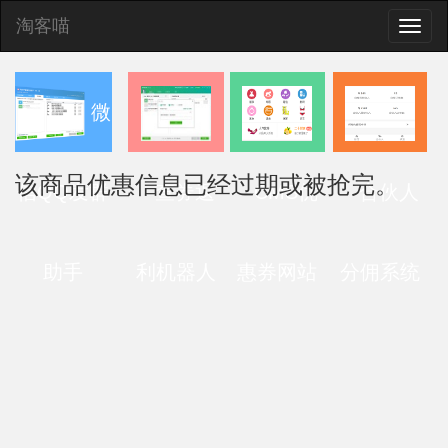
淘客喵
Toggle
naviga
微
该商品优惠信息已经过期或被抢完。
信QQ发群
查券返
CMS优
合伙人
助手
利机器人
惠券网站
分佣系统