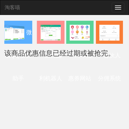
淘客喵
Toggle
naviga
微
该商品优惠信息已经过期或被抢完。
信QQ发群
查券返
CMS优
合伙人
助手
利机器人
惠券网站
分佣系统