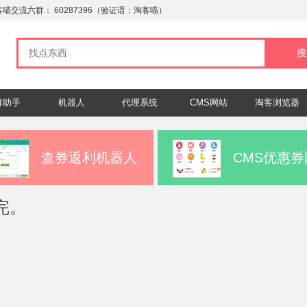
客喵交流六群：
60287396
（验证语：淘客喵）
群助手
机器人
代理系统
CMS网站
淘客浏览器
查券返利机器人
CMS优惠券
完。