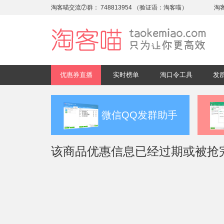
淘客喵交流⑦群：
748813954
（验证语：淘客喵）
淘
优惠券直播
实时榜单
淘口令工具
发
微信QQ发群助手
该商品优惠信息已经过期或被抢