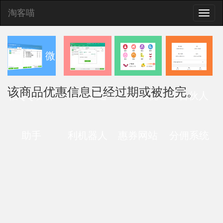
淘客喵
Toggle
naviga
微
该商品优惠信息已经过期或被抢完。
信QQ发群
查券返
CMS优
合伙人
助手
利机器人
惠券网站
分佣系统