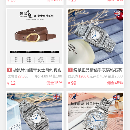
¥
¥
袋鼠针扣腰带女士简约真皮2026新款
袋鼠正品情侣手表满钻石英表
优惠券
27.0
元
评分4.89 销量100
优惠券
1200.0
元
评分4.89 销量2000
15%
45%
12
佣金
99
佣金
¥
¥