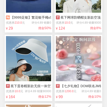
【9999足银】繁花银手镯s999送老婆女友
蕉下网球防晒帽女新款空顶运
优惠券
210.0
元
评分4.89 销量0
优惠券
10.0
元
评分4.89 销量9000
50%
8%
29
佣金
124
佣金
¥
¥
蕉下蛋卷帽新款无痕一体空顶帽防紫外线
【七夕礼物】DOM联名JM轻奢i
优惠券
10.0
元
评分4.89 销量90000
优惠券
1200.0
元
评分4.89 销量0
12%
10%
164
佣金
99
佣金
¥
¥