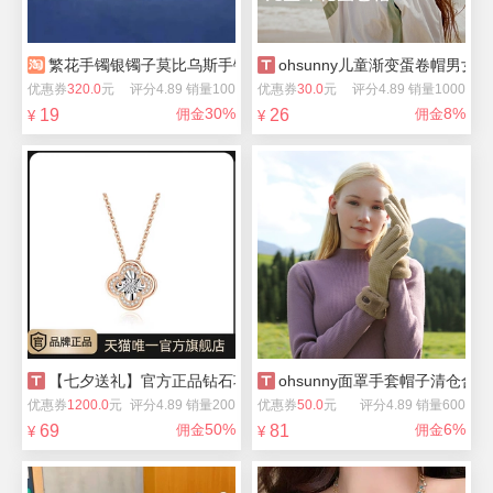
繁花手镯银镯子莫比乌斯手镯
ohsunny儿童渐变蛋卷帽男女
优惠券
320.0
元
评分4.89 销量100
优惠券
30.0
元
评分4.89 销量1000
30%
8%
19
佣金
26
佣金
¥
¥
【七夕送礼】官方正品钻石项链合集
ohsunny面罩手套帽子清仓合集
优惠券
1200.0
元
评分4.89 销量200
优惠券
50.0
元
评分4.89 销量600
50%
6%
69
佣金
81
佣金
¥
¥