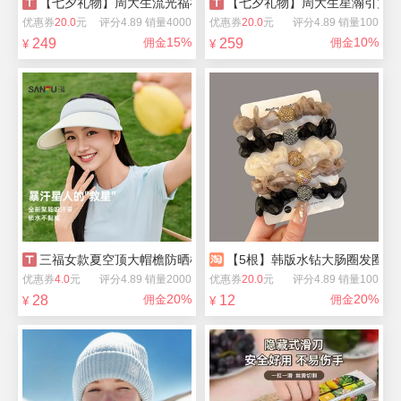
【七夕礼物】周大生流光福禄和田玉葫芦项链
【七夕礼物】周大生星瀚引力
优惠券
20.0
元
评分4.89 销量4000
优惠券
20.0
元
评分4.89 销量100
15%
10%
249
佣金
259
佣金
¥
¥
三福女款夏空顶大帽檐防晒棒球帽
【5根】韩版水钻大肠圈发圈
优惠券
4.0
元
评分4.89 销量2000
优惠券
20.0
元
评分4.89 销量100
20%
20%
28
佣金
12
佣金
¥
¥