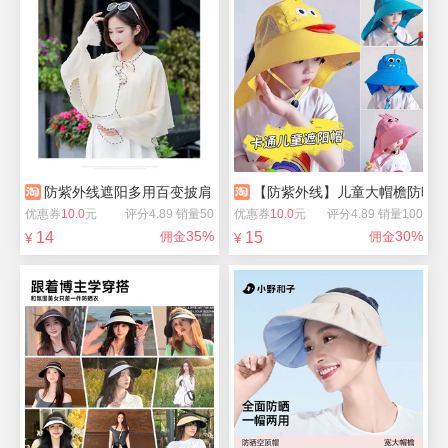
防紫外线遮阳多用百变披肩
【防紫外线】儿童大帽檐防晒
优惠券
10.0
元
评分4.89 销量50
优惠券
10.0
元
评分4.89 销量100
35%
30%
14
佣金
15
佣金
¥
¥