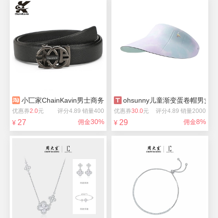
小匸家ChainKavin男士商务自动扣皮带
ohsunny儿童渐变蛋卷帽男女
优惠券
2.0
元
评分4.89 销量400
优惠券
30.0
元
评分4.89 销量2000
30%
8%
27
佣金
29
佣金
¥
¥