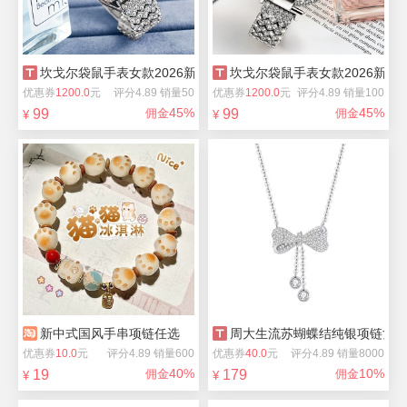
坎戈尔袋鼠手表女款2026新款满天星
坎戈尔袋鼠手表女款2026新款
优惠券
1200.0
元
评分4.89 销量50
优惠券
1200.0
元
评分4.89 销量100
45%
45%
99
佣金
99
佣金
¥
¥
新中式国风手串项链任选
周大生流苏蝴蝶结纯银项链女
优惠券
10.0
元
评分4.89 销量600
优惠券
40.0
元
评分4.89 销量8000
40%
10%
19
佣金
179
佣金
¥
¥