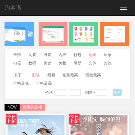
淘客喵
Toggle
naviga
微
全部
女装
男装
内衣
鞋包
配饰
居家
信QQ发群
查券返
CMS优
合伙人
电器
数码
美食
美妆
母婴
文体
其他
排序：
默认
最新
销量最高
佣金最高
助手
利机器人
惠券网站
分佣系统
价格最低
价格最高
价格
-
销量≥
筛选
NEW
优惠券直播