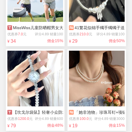
MissWiss儿童防晒帽男女大帽檐防紫外线夏季
41繁花似锦手镯手镯镯子送老
优惠券
7.0
元
评分4.89 销量100
优惠券
210.0
元
评分4.89 销量100
15%
50%
34
佣金
29
佣金
¥
¥
【坎戈尔袋鼠】轻奢小众防水石英表
「她非池物」珍珠耳钉+项链合
优惠券
1200.0
元
评分4.89 销量600
优惠券
100.0
元
评分4.89 销量3000
48%
15%
79
佣金
19
佣金
¥
¥