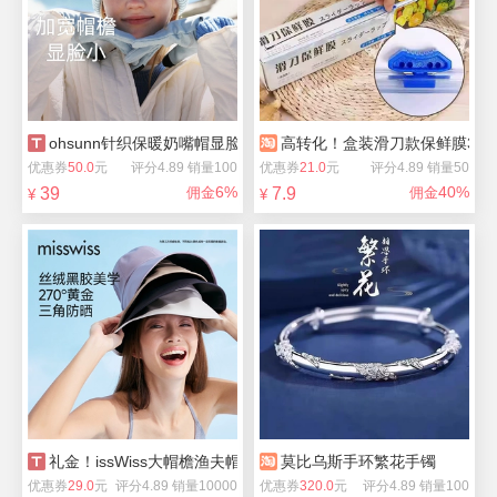
ohsunn针织保暖奶嘴帽显脸小
高转化！盒装滑刀款保鲜膜30
优惠券
50.0
元
评分4.89 销量100
优惠券
21.0
元
评分4.89 销量50
6%
40%
39
佣金
7.9
佣金
¥
¥
礼金！issWiss大帽檐渔夫帽
莫比乌斯手环繁花手镯
优惠券
29.0
元
评分4.89 销量10000
优惠券
320.0
元
评分4.89 销量100