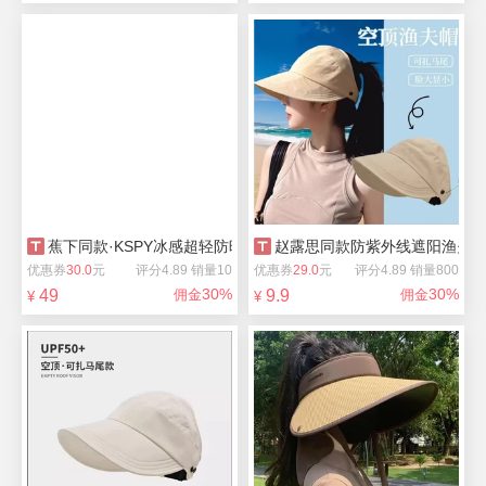
蕉下同款·KSPY冰感超轻防晒空顶骑行帽
赵露思同款防紫外线遮阳渔夫
优惠券
30.0
元
评分4.89 销量10
优惠券
29.0
元
评分4.89 销量800
30%
30%
49
佣金
9.9
佣金
¥
¥