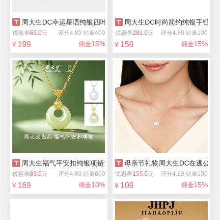
周大生DC幸运星语纯银四叶草项链
周大生DC时尚简约纯银手链女
优惠券
65.0
元
评分4.89 销量400
优惠券
281.0
元
评分4.89 销量100
15%
15%
199
佣金
159
佣金
¥
¥
周大生福气平安扣纯银项链女款
母亲节礼物周大生DC在逃公主
优惠券
89.0
元
评分4.89 销量600
优惠券
155.0
元
评分4.89 销量100
10%
15%
169
佣金
109
佣金
¥
¥