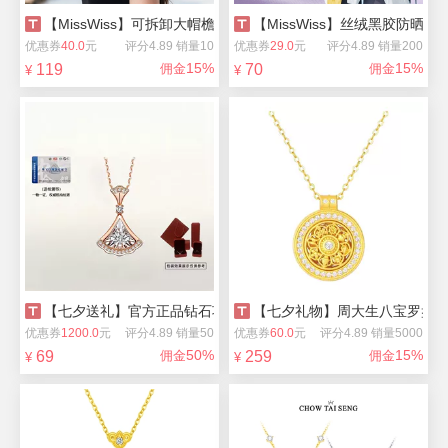
【MissWiss】可拆卸大帽檐磁吸防晒面罩
【MissWiss】丝绒黑胶防晒帽
优惠券
40.0
元
评分4.89 销量10
优惠券
29.0
元
评分4.89 销量200
15%
15%
119
佣金
70
佣金
¥
¥
【七夕送礼】官方正品钻石项链合集
【七夕礼物】周大生八宝罗盘S9
优惠券
1200.0
元
评分4.89 销量50
优惠券
60.0
元
评分4.89 销量5000
50%
15%
69
佣金
259
佣金
¥
¥