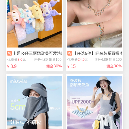
卡通公仔三丽鸥甜美可爱洗脸发带
【任选5件】轻奢韩系百搭项链
优惠券
3.0
元
评分4.89 销量100
优惠券
24.0
元
评分4.89 销量100
30%
30%
3.9
佣金
15
佣金
¥
¥