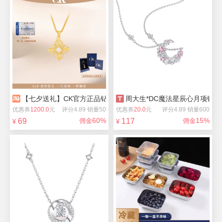
【七夕送礼】CK官方正品钻石项链合集
周大生*DC魔法星辰心月项链
优惠券
1200.0
元
评分4.89 销量50
优惠券
20.0
元
评分4.89 销量600
60%
15%
69
佣金
117
佣金
¥
¥