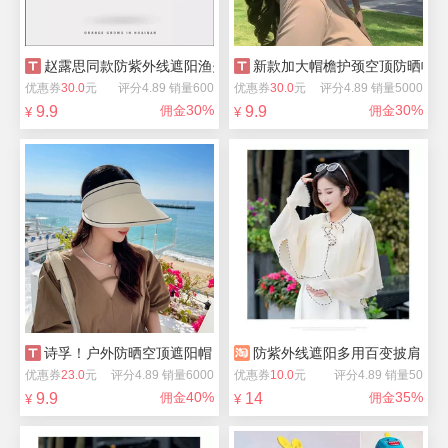
赵露思同款防紫外线遮阳渔夫帽
新款加大帽檐护颈空顶防晒帽
优惠券
30.0
元
评分4.89 销量600
优惠券
30.0
元
评分4.89 销量5000
30%
30%
9.9
佣金
9.9
佣金
¥
¥
诗孚！户外防晒空顶遮阳帽
防紫外线遮阳多用百变披肩
优惠券
23.0
元
评分4.89 销量6000
优惠券
10.0
元
评分4.89 销量50
40%
35%
9.9
佣金
14
佣金
¥
¥