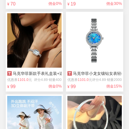
0%
30%
70
佣金
19
佣金
¥
¥
马克华菲新款手表礼盒装+送手镯
马克华菲小龙女镶钻女表轻奢
优惠券
1101.0
元
评分4.89 销量400
优惠券
1101.0
元
评分4.89 销量2000
0%
15%
99
佣金
99
佣金
¥
¥