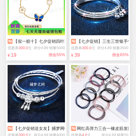
【假一赔十】七夕促销四叶草手链项链女
【七夕促销】三生三世银手镯s9
优惠券
300.0
元
评分4.89 销量5000
优惠券
300.0
元
评分4.89 销量3500
55%
65%
19
佣金
39
佣金
¥
¥
【七夕促销送女友】捕梦网银手镯s999手镯子
网红高弹力三合一橡皮筋发圈2
优惠券
300.0
元
评分4.89 销量4000
优惠券
4.0
元
评分4.89 销量50