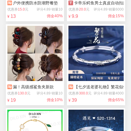
户外便携防水防潮野餐垫
卡帝乐鳄鱼男士真皮自动扣腰
优惠券
15.0
元
评分4.89 销量10
优惠券
20.0
元
评分4.89 销量6000
40%
15%
13
佣金
9.9
佣金
¥
¥
漏！高级感鲨鱼夹新款
【七夕送老婆礼物】繁花似锦s9
优惠券
130.0
元
评分4.89 销量10
优惠券
300.0
元
评分4.89 销量4000
10%
65%
19
佣金
39
佣金
¥
¥