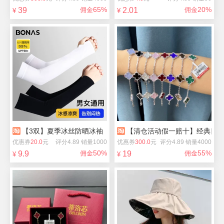
65%
20%
39
佣金
2.01
佣金
¥
¥
【3双】夏季冰丝防晒冰袖
【清仓活动假一赔十】经典四
优惠券
20.0
元
评分4.89 销量1000
优惠券
300.0
元
评分4.89 销量4000
50%
55%
9.9
佣金
19
佣金
¥
¥