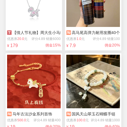
【情人节礼物】周大生小马纯银项链简约新款
高马尾高弹力耐用发圈40个
优惠券
20.0
元
评分4.89 销量6000
优惠券
1.0
元
评分4.89 销量100
15%
20%
179
佣金
7.9
佣金
¥
¥
马年古法沙金系列首饰
国风天山翠玉石蝴蝶手链
优惠券
500.0
元
评分4.89 销量400
优惠券
100.0
元
评分4.89 销量1000
20%
40%
19
佣金
19
佣金