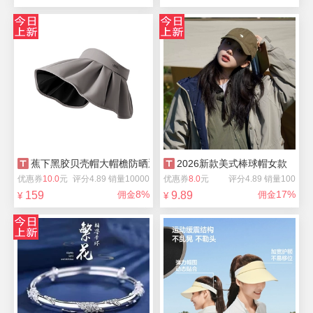
蕉下黑胶贝壳帽大帽檐防晒遮阳帽
2026新款美式棒球帽女款
优惠券
10.0
元
评分4.89 销量10000
优惠券
8.0
元
评分4.89 销量100
8%
17%
159
佣金
9.89
佣金
¥
¥