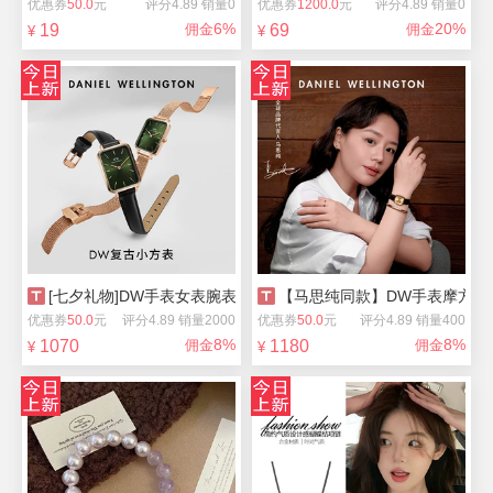
优惠券
50.0
元
评分4.89 销量0
优惠券
1200.0
元
评分4.89 销量0
6%
20%
19
佣金
69
佣金
¥
¥
[七夕礼物]DW手表女表腕表经典小绿表
【马思纯同款】DW手表摩方系
优惠券
50.0
元
评分4.89 销量2000
优惠券
50.0
元
评分4.89 销量400
8%
8%
1070
佣金
1180
佣金
¥
¥