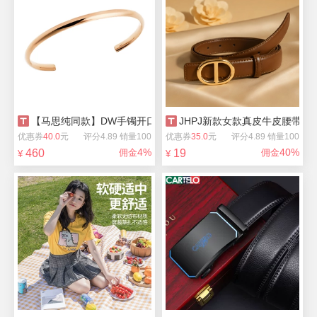
【马思纯同款】DW手镯开口手镯圆弧系列
JHPJ新款女款真皮牛皮腰带
优惠券
40.0
元
评分4.89 销量100
优惠券
35.0
元
评分4.89 销量100
4%
40%
460
佣金
19
佣金
¥
¥