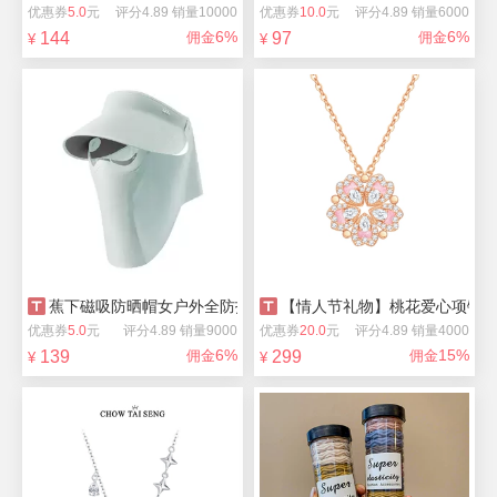
优惠券
5.0
元
评分4.89 销量10000
优惠券
10.0
元
评分4.89 销量6000
6%
6%
144
佣金
97
佣金
¥
¥
蕉下磁吸防晒帽女户外全防护
【情人节礼物】桃花爱心项链纯银
优惠券
5.0
元
评分4.89 销量9000
优惠券
20.0
元
评分4.89 销量4000
6%
15%
139
佣金
299
佣金
¥
¥