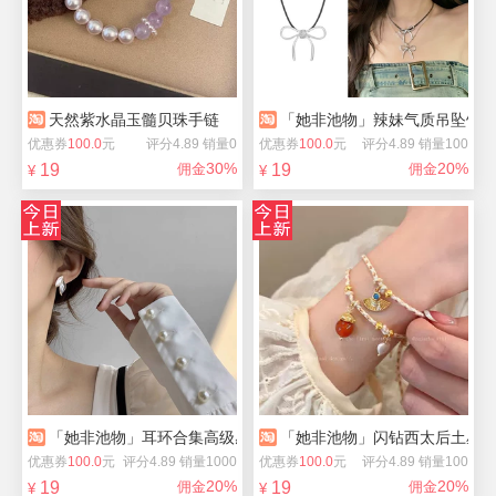
天然紫水晶玉髓贝珠手链
「她非池物」辣妹气质吊坠饰品小
优惠券
100.0
元
评分4.89 销量0
优惠券
100.0
元
评分4.89 销量100
30%
20%
19
佣金
19
佣金
¥
¥
「她非池物」耳环合集高级感蝴蝶爱心
「她非池物」闪钻西太后土星
优惠券
100.0
元
评分4.89 销量1000
优惠券
100.0
元
评分4.89 销量100
20%
20%
19
佣金
19
佣金
¥
¥