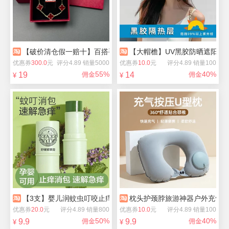
【破价清仓假一赔十】百搭手链项链七夕礼物
【大帽檐】UV黑胶防晒遮阳帽
优惠券
300.0
元
评分4.89 销量5000
优惠券
10.0
元
评分4.89 销量100
55%
40%
19
佣金
14
佣金
¥
¥
【3支】婴儿润蚊虫叮咬止痒紫草膏
枕头护颈脖旅游神器户外充气U
优惠券
20.0
元
评分4.89 销量800
优惠券
10.0
元
评分4.89 销量100
50%
40%
9.9
佣金
9.9
佣金
¥
¥