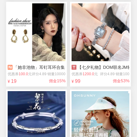
「她非池物」耳钉耳环合集
【七夕礼物】DOM联名JM轻奢i
优惠券
100.0
元
评分4.89 销量10000
优惠券
1200.0
元
评分4.89 销量100
15%
53%
19
佣金
99
佣金
¥
¥