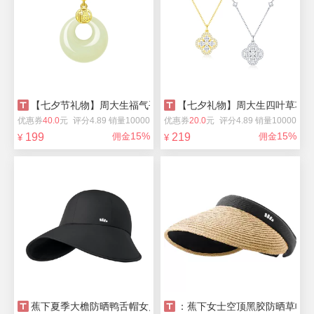
【七夕节礼物】周大生福气平安扣项链送礼
【七夕礼物】周大生四叶草项
优惠券
40.0
元
评分4.89 销量10000
优惠券
20.0
元
评分4.89 销量10000
15%
15%
199
佣金
219
佣金
¥
¥
蕉下夏季大檐防晒鸭舌帽女户外防紫外线
：蕉下女士空顶黑胶防晒草帽