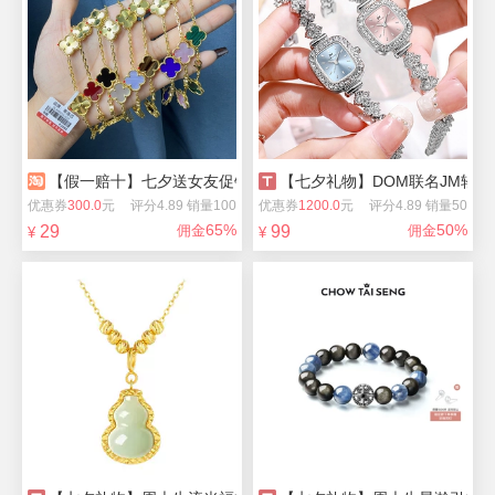
【假一赔十】七夕送女友促销四叶草手链项链
【七夕礼物】DOM联名JM轻奢i
优惠券
300.0
元
评分4.89 销量100
优惠券
1200.0
元
评分4.89 销量50
65%
50%
29
佣金
99
佣金
¥
¥