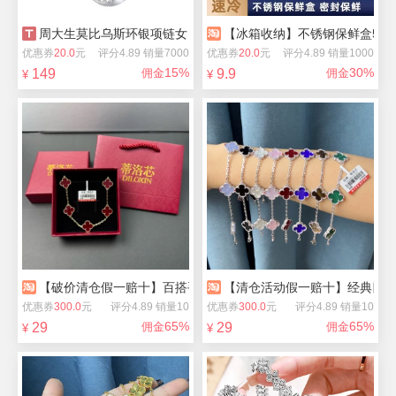
周大生莫比乌斯环银项链女
【冰箱收纳】不锈钢保鲜盒5盒
优惠券
20.0
元
评分4.89 销量7000
优惠券
20.0
元
评分4.89 销量1000
15%
30%
149
佣金
9.9
佣金
¥
¥
【破价清仓假一赔十】百搭手链项链七夕礼物
【清仓活动假一赔十】经典四
优惠券
300.0
元
评分4.89 销量10
优惠券
300.0
元
评分4.89 销量10
65%
65%
29
佣金
29
佣金
¥
¥