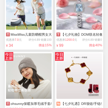
MissWiss儿童防晒帽男女大帽檐防紫外线夏季
【七夕礼物】DOM联名轻奢in
优惠券
7.0
元
评分4.89 销量100
优惠券
1200.0
元
评分4.89 销量0
15%
40%
34
佣金
99
佣金
¥
¥
ohsunny保暖加厚毛绒手套/围巾/帽子
【七夕礼遇】DR项链/手链/戒