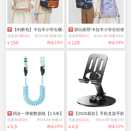
【剑桥包】卡拉羊小学生横板书包
游玩推荐!卡拉羊小学生轻便双肩
优惠券
140.0
元
评分4.89 销量200
优惠券
50.0
元
评分4.89 销量1000
15%
19%
159
佣金
129
佣金
¥
¥
四合一弹簧数据线【1.5米】
【2026新款】手机支架手机平
优惠券
10.0
元
评分4.89 销量10
优惠券
10.0
元
评分4.89 销量100
15%
15%
6.9
佣金
4.9
佣金
¥
¥