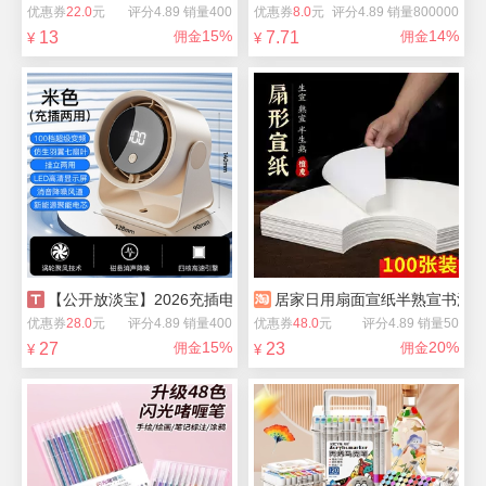
优惠券
22.0
元
评分4.89 销量400
优惠券
8.0
元
评分4.89 销量800000
15%
14%
13
佣金
7.71
佣金
¥
¥
【公开放淡宝】2026充插电两用超强力小风扇
居家日用扇面宣纸半熟宣书法
优惠券
28.0
元
评分4.89 销量400
优惠券
48.0
元
评分4.89 销量50
15%
20%
27
佣金
23
佣金
¥
¥