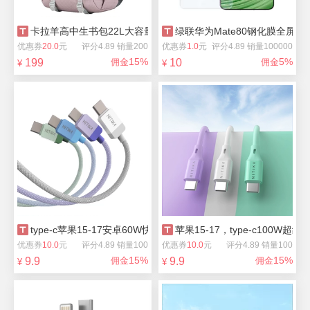
卡拉羊高中生书包22L大容量电脑包
绿联华为Mate80钢化膜全屏
优惠券
20.0
元
评分4.89 销量200
优惠券
1.0
元
评分4.89 销量100000
15%
5%
199
佣金
10
佣金
¥
¥
type-c苹果15-17安卓60W快充数据线1m
苹果15-17，type-c100W超
优惠券
10.0
元
评分4.89 销量100
优惠券
10.0
元
评分4.89 销量100
15%
15%
9.9
佣金
9.9
佣金
¥
¥