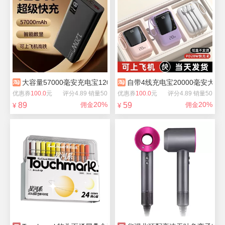
大容量57000毫安充电宝120W超级快充
自带4线充电宝20000毫安大
优惠券
100.0
元
评分4.89 销量50
优惠券
100.0
元
评分4.89 销量50
20%
20%
89
佣金
59
佣金
¥
¥