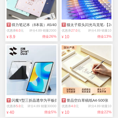
得力笔记本（8本装）A5/40张
猫太子双头闪光马克笔-【24色
优惠券
6.0
元
评分4.89 销量2000
优惠券
27.0
元
评分4.89 销量10
26%
13%
8.9
佣金
10
佣金
¥
¥
闪魔Y型三折晶透华为平板保护壳
誉品空白草稿纸A4-500张
优惠券
5.0
元
评分4.89 销量30000
优惠券
4.0
元
评分4.89 销量10
5%
22%
40
佣金
10
佣金
¥
¥