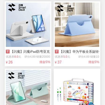
【闪魔】闪魔iPad防弯亚克力可拆分保护壳
【闪魔】华为平板全系旋转保
优惠券
8.0
元
评分4.89 销量20000
优惠券
5.0
元
评分4.89 销量10
5%
5%
26
佣金
37
佣金
¥
¥