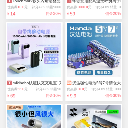
Touchmark软头丙烯层叠盒马克笔24色
华强北顶配高速无叶负离子吹
优惠券
10.0
元
评分4.89 销量5000
优惠券
1000.0
元
评分4.89 销量10
30%
20%
14
佣金
59
佣金
¥
¥
mikibobo认证快充充电宝1万毫安
汉达碳性电池5号7号清仓大促2
优惠券
56.0
元
评分4.89 销量50
优惠券
10.0
元
评分4.89 销量1000
10%
30%
69
佣金
9.9
佣金
¥
¥