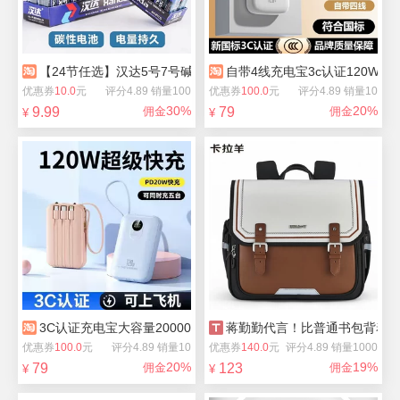
【24节任选】汉达5号7号碱性电池
自带4线充电宝3c认证120W快充
优惠券
10.0
元
评分4.89 销量100
优惠券
100.0
元
评分4.89 销量10
30%
20%
9.99
佣金
79
佣金
¥
¥
3C认证充电宝大容量20000毫安120W超级快充
蒋勤勤代言！比普通书包背着
优惠券
100.0
元
评分4.89 销量10
优惠券
140.0
元
评分4.89 销量1000
20%
19%
79
佣金
123
佣金
¥
¥