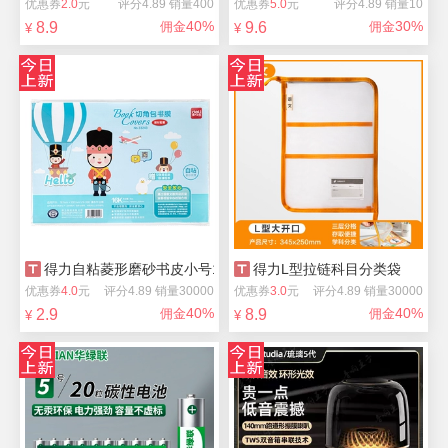
优惠券
2.0
元
评分4.89 销量400
优惠券
5.0
元
评分4.89 销量10
40%
30%
8.9
佣金
9.6
佣金
¥
¥
得力自粘菱形磨砂书皮小号10张
得力L型拉链科目分类袋
优惠券
4.0
元
评分4.89 销量30000
优惠券
3.0
元
评分4.89 销量30000
40%
40%
2.9
佣金
8.9
佣金
¥
¥