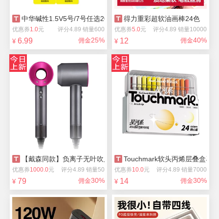
中华碱性1.5V5号/7号任选20粒
得力重彩超软油画棒24色
优惠券
1.0
元
评分4.89 销量600
优惠券
5.0
元
评分4.89 销量10000
25%
40%
6.99
佣金
12
佣金
¥
¥
【戴森同款】负离子无叶吹风机
Touchmark软头丙烯层叠盒马
优惠券
1000.0
元
评分4.89 销量50
优惠券
10.0
元
评分4.89 销量7000
30%
30%
79
佣金
14
佣金
¥
¥