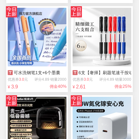
可水洗钢笔1支+6个墨囊
6支【奢择】刷题笔速干按动中
优惠券
3.0
元
评分4.89 销量2000
优惠券
3.0
元
评分4.89 销量3000
40%
25%
3.9
佣金
2.61
佣金
¥
¥