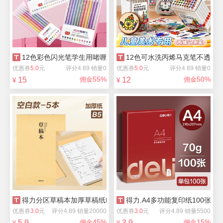
12色彩色闪光笔学生用啫喱发光手帐笔
12色可水洗丙烯马克笔不透色
优惠券
5.0
元
评分4.89 销量0
优惠券
5.0
元
评分4.89 销量0
55%
50%
15
佣金
12
佣金
¥
¥
得力分区草稿本加厚草稿纸B5稿纸
得力.A4多功能复印纸100张
优惠券
3.0
元
评分4.89 销量20000
优惠券
3.0
元
评分4.89 销量5500
45%
15%
5.9
佣金
3.9
佣金