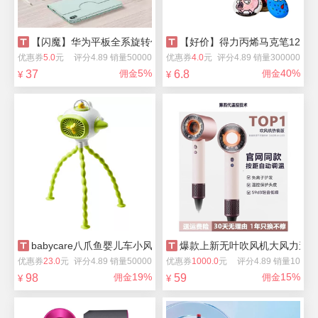
【闪魔】华为平板全系旋转保护壳
【好价】得力丙烯马克笔12色
优惠券
5.0
元
评分4.89 销量50000
优惠券
4.0
元
评分4.89 销量300000
5%
40%
37
佣金
6.8
佣金
¥
¥
babycare八爪鱼婴儿车小风扇便携USB充电
爆款上新无叶吹风机大风力速
优惠券
23.0
元
评分4.89 销量50000
优惠券
1000.0
元
评分4.89 销量10
19%
15%
98
佣金
59
佣金
¥
¥