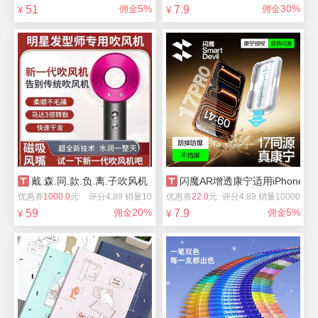
5%
30%
51
佣金
7.9
佣金
¥
¥
戴.森.同.款.负.离.子吹风机
闪魔AR增透康宁适用iPhone17
优惠券
1000.0
元
评分4.89 销量10
优惠券
22.0
元
评分4.89 销量10000
20%
5%
59
佣金
7.9
佣金
¥
¥