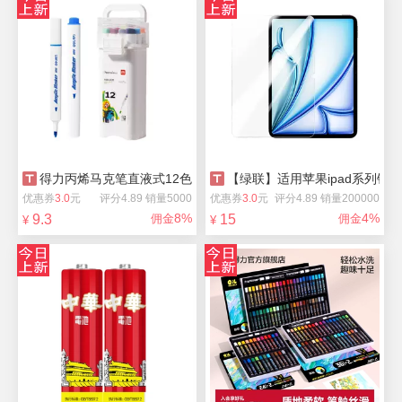
得力丙烯马克笔直液式12色
【绿联】适用苹果ipad系列钢化
优惠券
3.0
元
评分4.89 销量5000
优惠券
3.0
元
评分4.89 销量200000
8%
4%
9.3
佣金
15
佣金
¥
¥