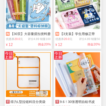
【30页】大容量搭扣资料册
【3支装】学生用修正带
优惠券
20.0
元
评分4.89 销量100
优惠券
20.0
元
评分4.89 销量50
20%
20%
12
佣金
12
佣金
¥
¥
得力L型拉链科目分类袋
9.6！30张透明自粘书皮