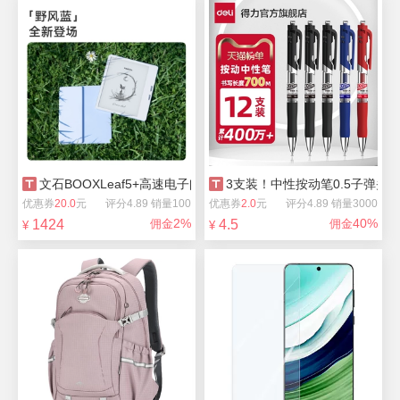
文石BOOXLeaf5+高速电子阅读器
3支装！中性按动笔0.5子弹头
优惠券
20.0
元
评分4.89 销量100
优惠券
2.0
元
评分4.89 销量3000
2%
40%
1424
佣金
4.5
佣金
¥
¥