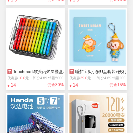
¥
¥
Touchmark软头丙烯层叠盒马克笔24色
睡梦宝贝小猴U盘套装+便利贴1
优惠券
10.0
元
评分4.89 销量5000
优惠券
29.0
元
评分4.89 销量200
30%
15%
14
佣金
14
佣金
¥
¥