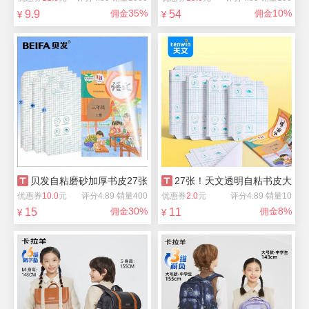
35%
10%
9.9
佣金
54
佣金
¥
¥
贝发自粘磨砂加厚书皮27张+30枚姓名贴
27张！天文透明自粘书皮大中
优惠券
10.0
元
评分4.89 销量400
优惠券
2.0
元
评分4.89 销量10
30%
8%
15
佣金
11
佣金
¥
¥