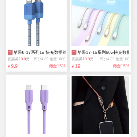
苹果8-17系列1m快充数据线编织线
苹果17-15系列60w快充数据线
优惠券
10.0
元
评分4.89 销量1000
优惠券
10.0
元
评分4.89 销量100
15%
15%
9.9
佣金
19
佣金
¥
¥