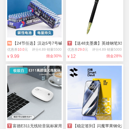
【24节任选】汉达5号7号碱性电池
【送48支墨囊】英雄钢笔939
优惠券
10.0
元
评分4.89 销量5500
优惠券
29.0
元
评分4.89 销量5000
30%
28%
9.99
佣金
12
佣金
¥
¥
富德E311无线轻音鼠标家用
【稳定签到】闪魔苹果钢化膜2