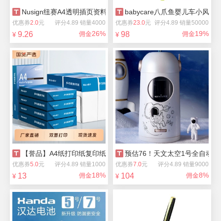
Nusign纽赛A4透明插页资料册30/40页
babycare八爪鱼婴儿车小风扇
优惠券
2.0
元
评分4.89 销量4000
优惠券
23.0
元
评分4.89 销量50000
26%
19%
9.26
佣金
98
佣金
¥
¥
【誉品】A4纸打印纸复印纸*500张
预估76！天文太空1号全自动旋
优惠券
5.0
元
评分4.89 销量1000
优惠券
7.0
元
评分4.89 销量9000
18%
8%
13
佣金
104
佣金
¥
¥