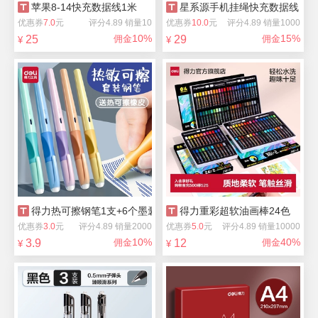
苹果8-14快充数据线1米
星系源手机挂绳快充数据线
优惠券
7.0
元
评分4.89 销量10
优惠券
10.0
元
评分4.89 销量1000
10%
15%
25
佣金
29
佣金
¥
¥
得力热可擦钢笔1支+6个墨囊
得力重彩超软油画棒24色
优惠券
3.0
元
评分4.89 销量2000
优惠券
5.0
元
评分4.89 销量10000
10%
40%
3.9
佣金
12
佣金
¥
¥