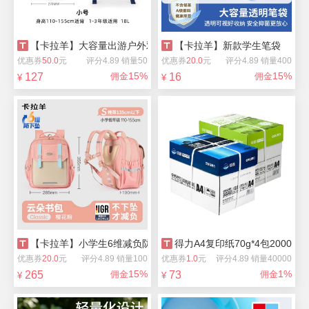
【卡拉羊】大容量出游户外双肩包
【卡拉羊】新款学生笔袋
优惠券
50.0
元
评分4.89 销量50
优惠券
20.0
元
评分4.89 销量400
15%
15%
127
佣金
16
佣金
¥
¥
【卡拉羊】小学生6维减负防下坠双肩包
得力A4复印纸70g*4包2000张
优惠券
20.0
元
评分4.89 销量100
优惠券
1.0
元
评分4.89 销量40000
15%
1%
265
佣金
73
佣金
¥
¥