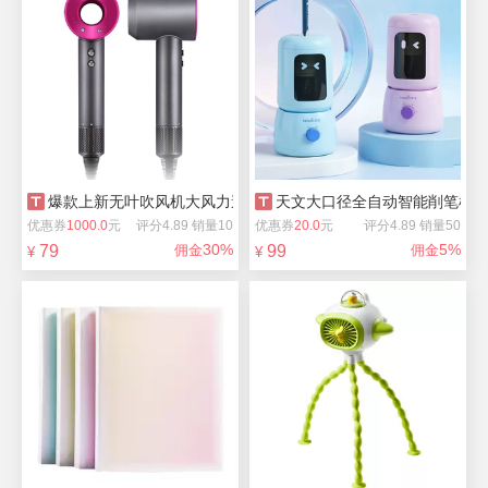
爆款上新无叶吹风机大风力速干护发
天文大口径全自动智能削笔机
优惠券
1000.0
元
评分4.89 销量10
优惠券
20.0
元
评分4.89 销量50
30%
5%
79
佣金
99
佣金
¥
¥