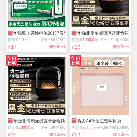
华绿联！碳性电池20粒7号/5号
华强北曼哈顿琉璃蓝牙音箱卡哈2
优惠券
2.0
元
评分4.89 销量0
优惠券
1000.0
元
评分4.89 销量200
30%
20%
17
佣金
29
佣金
¥
¥
华强北琉璃无线蓝牙曼哈顿音响
得力A4单层拉链学科袋
优惠券
1000.0
元
评分4.89 销量0
优惠券
3.0
元
评分4.89 销量100000
20%
30%
29
佣金
2.9
佣金
¥
¥