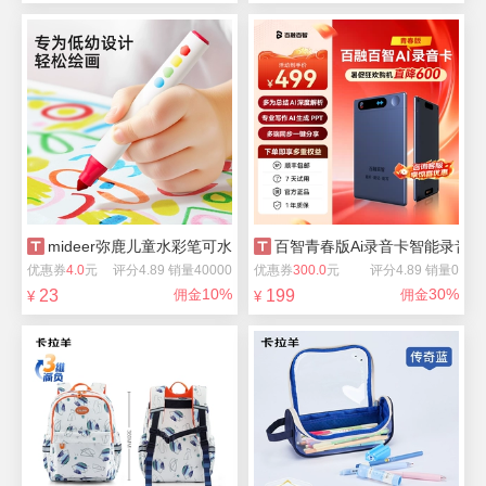
mideer弥鹿儿童水彩笔可水洗不脏手12色
百智青春版Ai录音卡智能录音笔
优惠券
4.0
元
评分4.89 销量40000
优惠券
300.0
元
评分4.89 销量0
10%
30%
23
佣金
199
佣金
¥
¥