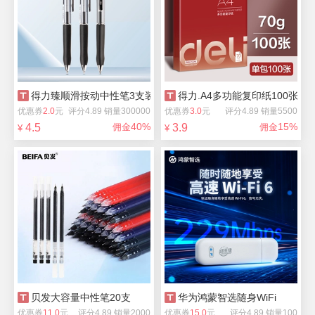
得力臻顺滑按动中性笔3支装
得力.A4多功能复印纸100张
优惠券
2.0
元
评分4.89 销量300000
优惠券
3.0
元
评分4.89 销量5500
40%
15%
4.5
佣金
3.9
佣金
¥
¥
贝发大容量中性笔20支
华为鸿蒙智选随身WiFi
优惠券
11.0
元
评分4.89 销量2000
优惠券
15.0
元
评分4.89 销量100