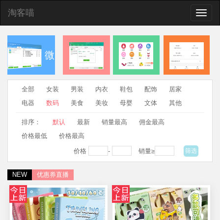
淘客喵
Toggle
naviga
微
全部
女装
男装
内衣
鞋包
配饰
居家
信QQ发群
查券返
CMS优
合伙人
电器
数码
美食
美妆
母婴
文体
其他
排序：
默认
最新
销量最高
佣金最高
助手
利机器人
惠券网站
分佣系统
价格最低
价格最高
价格
-
销量≥
筛选
NEW
优惠券直播