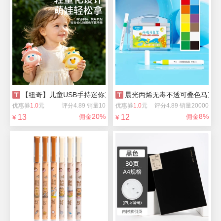
【纽奇】儿童USB手持迷你充电低音小风扇
晨光丙烯无毒不透可叠色马克
优惠券
1.0
元
评分4.89 销量10
优惠券
1.0
元
评分4.89 销量20000
20%
8%
13
佣金
12
佣金
¥
¥