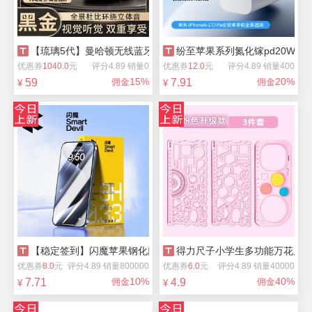
【琉璃5代】曼哈顿无线蓝牙音箱
纷至苹果系列氮化镓pd20W快
优惠券
1040.0
元
评分4.89 销量0
优惠券
12.0
元
评分4.89 销量400
15%
20%
59
佣金
7.91
佣金
¥
¥
【稳定签到】闪魔苹果钢化膜2片+神器
得力尺子小学生多功能万花尺
优惠券
8.0
元
评分4.89 销量800000
优惠券
6.0
元
评分4.89 销量40000
10%
40%
7.71
佣金
4.9
佣金
¥
¥