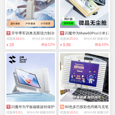
开学季军训奥克斯强力制冷便捷小风扇
闪魔华为Mate60Pro/小米17P
优惠券
29.0
元
评分4.89 销量50
优惠券
25.0
元
评分4.89 销量400
12%
10%
28
佣金
9.96
佣金
¥
¥
闪魔华为平板磁吸旋转保护套
80色多巴胺彩色丙烯马克笔儿
优惠券
5.0
元
评分4.89 销量30000
优惠券
10.0
元
评分4.89 销量100